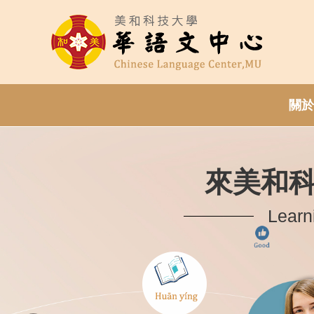
跳
到
主
要
內
容
關於
區
來美和
Learn